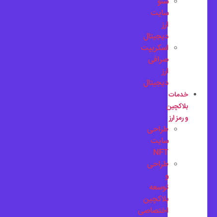
سئو
سایت
ارز
دیجیتال
اسکریپت
صرافی
ارز
دیجیتال
خدمات
بلاکچین
و رمز ارز
طراحی
سایت
NFT
طراحی
و
توسعه
بلاکچین
اختصاصی