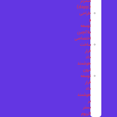
متمرکز
(dapp)
طراحی
و
توسعه
بلاکچین
اختصاصی
ساخت
قرار
داد
هوشمند
ترون
توسعه
قرار
داد
هوشمند
بر
بستر
اتریوم