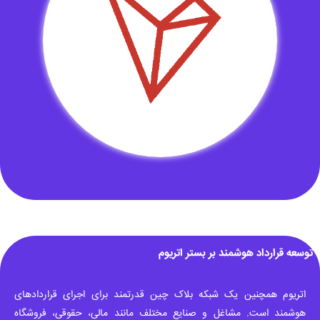
توسعه قرارداد هوشمند بر بستر اتریوم
اتریوم همچنین یک شبکه بلاک چین قدرتمند برای اجرای قراردادهای
هوشمند است. مشاغل و صنایع مختلف مانند مالی، حقوقی، فروشگاه