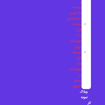
و
توسعه
بلاکچین
اختصاصی
ساخت
قرار
داد
هوشمند
ترون
توسعه
قرار
داد
هوشمند
بر
بستر
اتریوم
وبلاگ
نمونه
کار