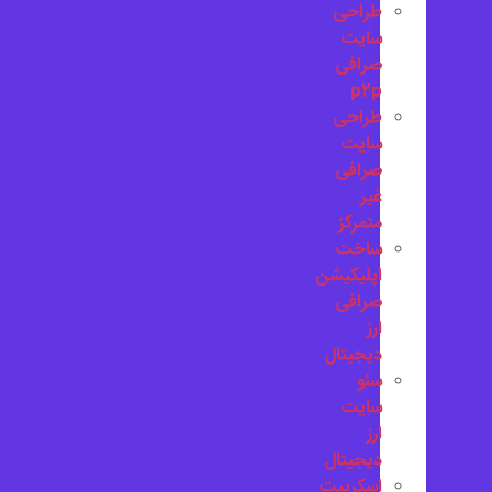
طراحی
سایت
صرافی
p2p
طراحی
سایت
صرافی
غیر
متمرکز
ساخت
اپلیکیشن
صرافی
ارز
دیجیتال
سئو
سایت
ارز
دیجیتال
اسکریپت