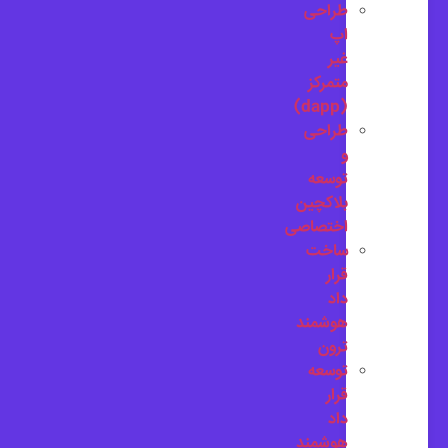
طراحی
اپ
غیر
متمرکز
(dapp)
طراحی
و
توسعه
بلاکچین
اختصاصی
ساخت
قرار
داد
هوشمند
ترون
توسعه
قرار
داد
هوشمند