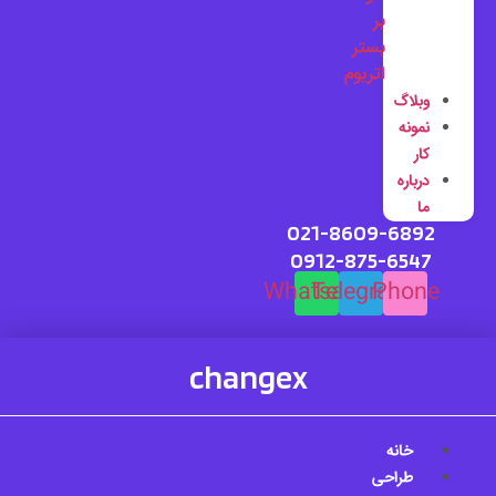
بر
بستر
اتریوم
وبلاگ
نمونه
کار
درباره
ما
021-8609-6892
0912-875-6547
Whatsapp
Telegram
Phone
changex
خانه
طراحی