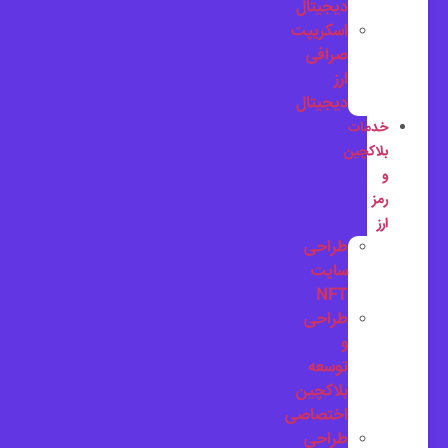
دیجیتال
اسکریپت
صرافی
ارز
دیجیتال
خدمات
بلاکچین
و
رمز
ارز
طراحی
سایت
NFT
طراحی
و
توسعه
بلاکچین
اختصاصی
طراحی