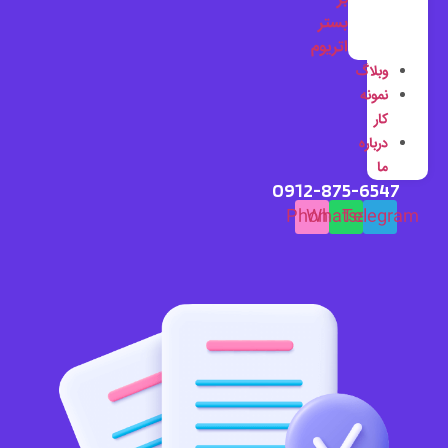
بستر
اتریوم
وبلاگ
نمونه
کار
درباره
ما
0912-875-6547
Phone
Whatsapp
Telegram