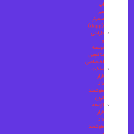
اپ
غیر
متمرکز
(dapp)
طراحی
و
توسعه
بلاکچین
اختصاصی
ساخت
قرار
داد
هوشمند
ترون
توسعه
قرار
داد
هوشمند
بر