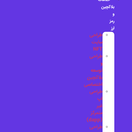
خدمات
بلاکچین
و
رمز
ارز
طراحی
سایت
NFT
طراحی
و
توسعه
بلاکچین
اختصاصی
طراحی
اپ
غیر
متمرکز
(dapp)
طراحی