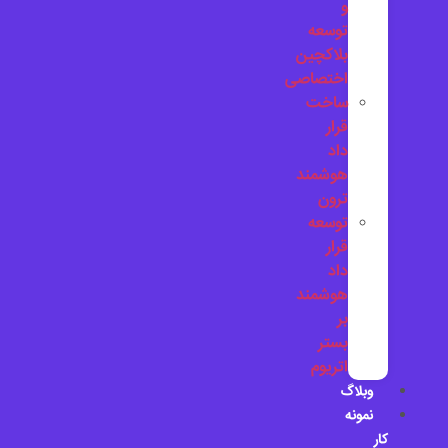
و
توسعه
بلاکچین
اختصاصی
ساخت
قرار
داد
هوشمند
ترون
توسعه
قرار
داد
هوشمند
بر
بستر
اتریوم
وبلاگ
نمونه
کار