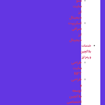
سئو
سایت
ارز
دیجیتال
اسکریپت
صرافی
ارز
دیجیتال
خدمات
بلاکچین
و رمز ارز
طراحی
سایت
NFT
طراحی
و
توسعه
بلاکچین
اختصاصی