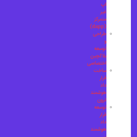
اپ
غیر
متمرکز
(dapp)
طراحی
و
توسعه
بلاکچین
اختصاصی
ساخت
قرار
داد
هوشمند
ترون
توسعه
قرار
داد
هوشمند
بر