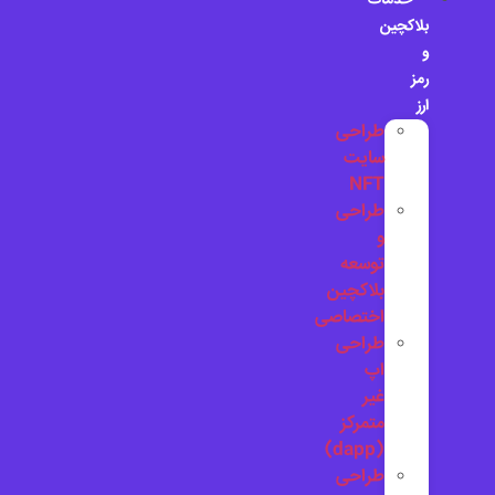
خدمات
بلاکچین
و
رمز
ارز
طراحی
سایت
NFT
طراحی
و
توسعه
بلاکچین
اختصاصی
طراحی
اپ
غیر
متمرکز
(dapp)
طراحی