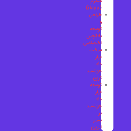
متمرکز
(dapp)
طراحی
و
توسعه
بلاکچین
اختصاصی
ساخت
قرار
داد
هوشمند
ترون
توسعه
قرار
داد
هوشمند
بر
بستر
اتریوم