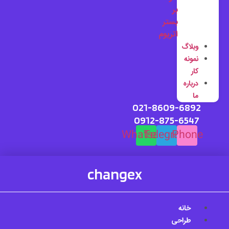
بر
بستر
اتریوم
وبلاگ
نمونه
کار
درباره
ما
021-8609-6892
0912-875-6547
Whatsapp
Telegram
Phone
changex
خانه
طراحی