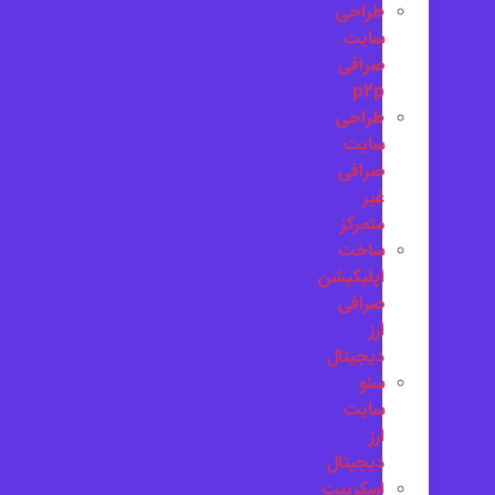
طراحی
سایت
صرافی
p2p
طراحی
سایت
صرافی
غیر
متمرکز
ساخت
اپلیکیشن
صرافی
ارز
دیجیتال
سئو
سایت
ارز
دیجیتال
اسکریپت