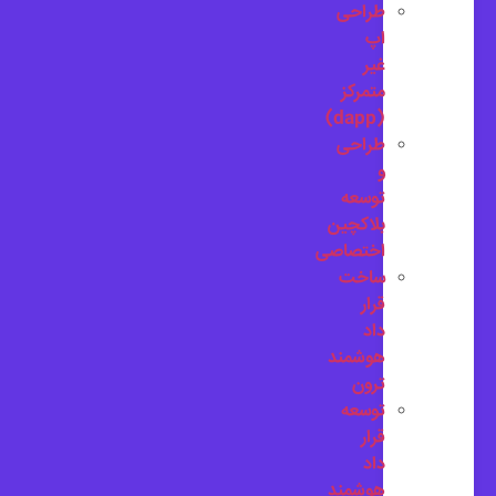
طراحی
اپ
غیر
متمرکز
(dapp)
طراحی
و
توسعه
بلاکچین
اختصاصی
ساخت
قرار
داد
هوشمند
ترون
توسعه
قرار
داد
هوشمند