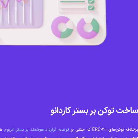
ساخت توکن بر بستر کاردانو
رخلاف توکن‌های ERC-20 که مبتنی بر
توسعه قرارداد هوشمند بر بستر اتریوم
هست