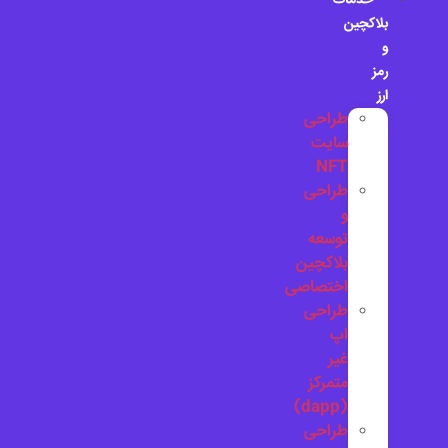
خدمات
بلاکچین
و
رمز
ارز
طراحی
سایت
NFT
طراحی
و
توسعه
بلاکچین
اختصاصی
طراحی
اپ
غیر
متمرکز
(dapp)
طراحی