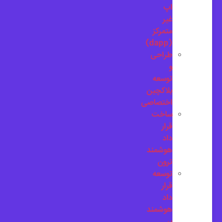
اپ
غیر
متمرکز
(dapp)
طراحی
و
توسعه
بلاکچین
اختصاصی
ساخت
قرار
داد
هوشمند
ترون
توسعه
قرار
داد
هوشمند
بر