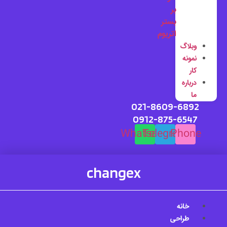
بر
بستر
اتریوم
وبلاگ
نمونه
کار
درباره
ما
021-8609-6892
0912-875-6547
Whatsapp
Telegram
Phone
changex
خانه
طراحی