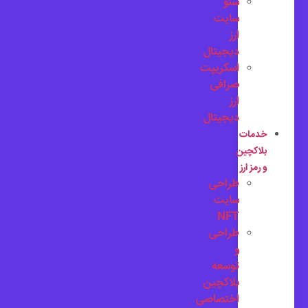
سئو
سایت
ارز
دیجیتال
اسکریپت
صرافی
ارز
دیجیتال
خدمات
بلاکچین
و رمز ارز
طراحی
سایت
NFT
طراحی
و
توسعه
بلاکچین
اختصاصی