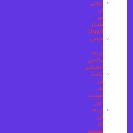
طراحی
اپ
غیر
متمرکز
(dapp)
طراحی
و
توسعه
بلاکچین
اختصاصی
ساخت
قرار
داد
هوشمند
ترون
توسعه
قرار
داد
هوشمند