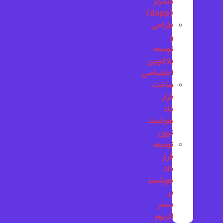
متمرکز
(dapp)
طراحی
و
توسعه
بلاکچین
اختصاصی
ساخت
قرار
داد
هوشمند
ترون
توسعه
قرار
داد
هوشمند
بر
بستر
اتریوم