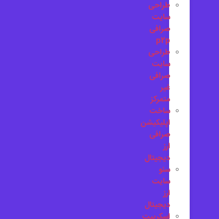
طراحی
سایت
صرافی
p2p
طراحی
سایت
صرافی
غیر
متمرکز
ساخت
اپلیکیشن
صرافی
ارز
دیجیتال
سئو
سایت
ارز
دیجیتال
اسکریپت