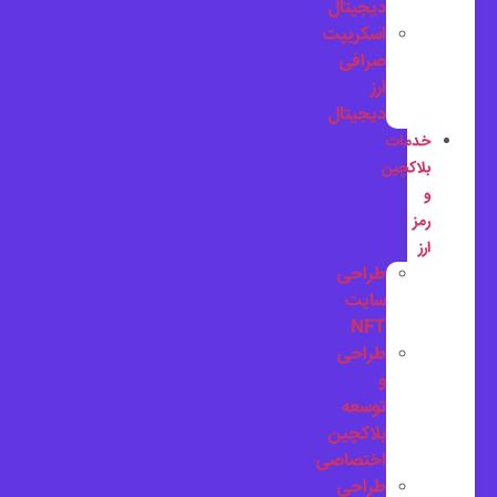
دیجیتال
اسکریپت
صرافی
ارز
دیجیتال
خدمات
بلاکچین
و
رمز
ارز
طراحی
سایت
NFT
طراحی
و
توسعه
بلاکچین
اختصاصی
طراحی