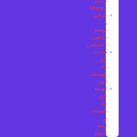
متمرکز
(dapp)
طراحی
و
توسعه
بلاکچین
اختصاصی
ساخت
قرار
داد
هوشمند
ترون
توسعه
قرار
داد
هوشمند
بر
بستر
اتریوم