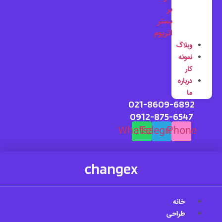
بر
بستر
اتریوم
وبلاگ
نمونه
کار
درباره
ما
021-8609-6892
0912-875-6547
Whatsapp
Telegram
Phone
changex
خانه
طراحی