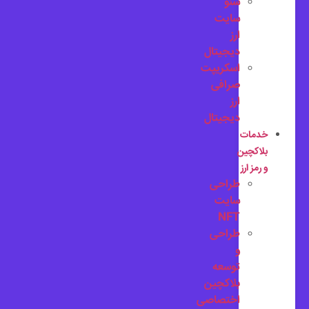
سئو
سایت
ارز
دیجیتال
اسکریپت
صرافی
ارز
دیجیتال
خدمات
بلاکچین
و رمز ارز
طراحی
سایت
NFT
طراحی
و
توسعه
بلاکچین
اختصاصی