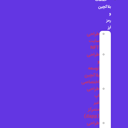
خدمات
بلاکچین
و
رمز
ارز
طراحی
سایت
NFT
طراحی
و
توسعه
بلاکچین
اختصاصی
طراحی
اپ
غیر
متمرکز
(dapp)
طراحی