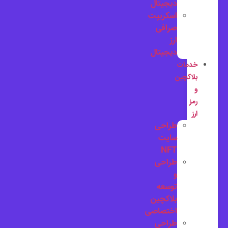
دیجیتال
اسکریپت
صرافی
ارز
دیجیتال
خدمات
بلاکچین
و
رمز
ارز
طراحی
سایت
NFT
طراحی
و
توسعه
بلاکچین
اختصاصی
طراحی