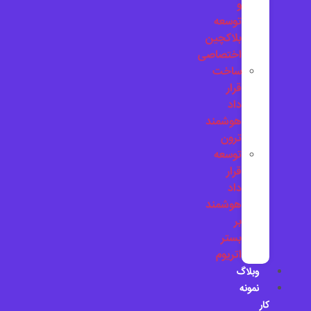
و
توسعه
بلاکچین
اختصاصی
ساخت
قرار
داد
هوشمند
ترون
توسعه
قرار
داد
هوشمند
بر
بستر
اتریوم
وبلاگ
نمونه
کار