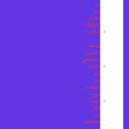
اپ
غیر
متمرکز
(dapp)
طراحی
و
توسعه
بلاکچین
اختصاصی
ساخت
قرار
داد
هوشمند
ترون
توسعه
قرار
داد
هوشمند
بر