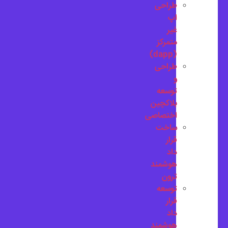
طراحی
اپ
غیر
متمرکز
(dapp)
طراحی
و
توسعه
بلاکچین
اختصاصی
ساخت
قرار
داد
هوشمند
ترون
توسعه
قرار
داد
هوشمند