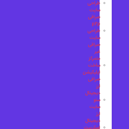
طراحی
سایت
صرافی
p2p
طراحی
سایت
صرافی
غیر
متمرکز
ساخت
اپلیکیشن
صرافی
ارز
دیجیتال
سئو
سایت
ارز
دیجیتال
اسکریپت