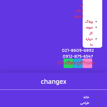
بر
بستر
اتریوم
وبلاگ
نمونه
کار
درباره
ما
021-8609-6892
0912-875-6547
Whatsapp
Telegram
Phone
changex
خانه
طراحی