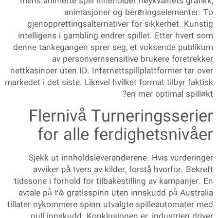
mens animerte spill inneholder høykvalitets grafikk,
animasjoner og berøringselementer. To
gjenopprettingsalternativer for sikkerhet. Kunstig
intelligens i gambling endrer spillet. Etter hvert som
denne tankegangen sprer seg, et voksende publikum
av personvernsensitive brukere foretrekker
nettkasinoer uten ID. Internettspillplattformer tar over
markedet i det siste. Likevel hvilket format tilbyr faktisk
en mer optimal spilløkt?
Flernivå Turneringsserier
for alle ferdighetsnivåer
Sjekk ut innholdsleverandørene. Hvis vurderinger
avviker på tvers av kilder, forstå hvorfor. Bekreft
tidssone i forhold for tilbakestilling av kampanjer. En
avtale på 25 gratisspinn uten innskudd på Australia
tillater nykommere spinn utvalgte spilleautomater med
null innskudd. Konklusjonen er, industrien driver