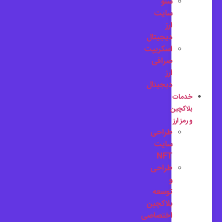
سئو
سایت
ارز
دیجیتال
اسکریپت
صرافی
ارز
دیجیتال
خدمات
بلاکچین
و رمز ارز
طراحی
سایت
NFT
طراحی
و
توسعه
بلاکچین
اختصاصی