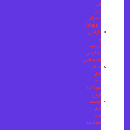
اپ
غیر
متمرکز
(dapp)
طراحی
و
توسعه
بلاکچین
اختصاصی
ساخت
قرار
داد
هوشمند
ترون
توسعه
قرار
داد
هوشمند
بر