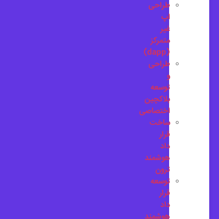
طراحی
اپ
غیر
متمرکز
(dapp)
طراحی
و
توسعه
بلاکچین
اختصاصی
ساخت
قرار
داد
هوشمند
ترون
توسعه
قرار
داد
هوشمند