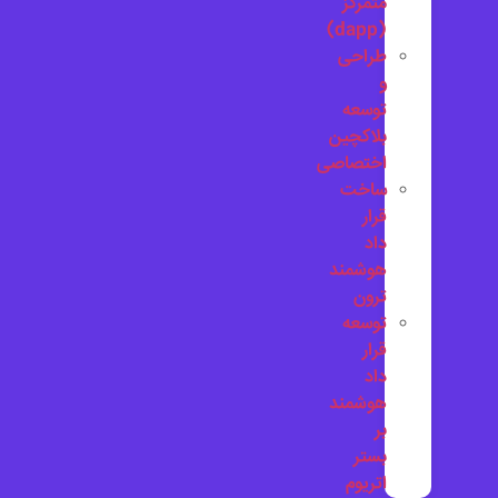
متمرکز
(dapp)
طراحی
و
توسعه
بلاکچین
اختصاصی
ساخت
قرار
داد
هوشمند
ترون
توسعه
قرار
داد
هوشمند
بر
بستر
اتریوم