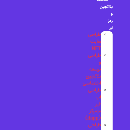
خدمات
بلاکچین
و
رمز
ارز
طراحی
سایت
NFT
طراحی
و
توسعه
بلاکچین
اختصاصی
طراحی
اپ
غیر
متمرکز
(dapp)
طراحی