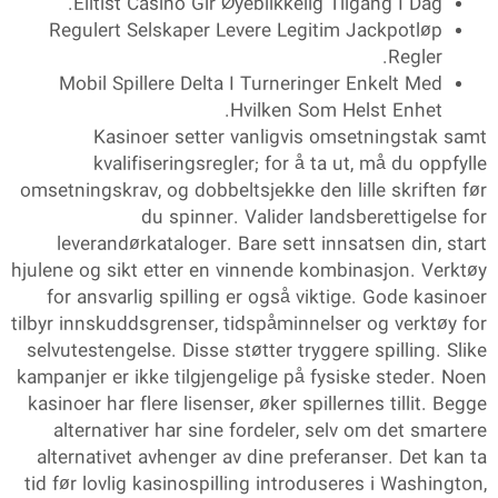
Elitist Casino Gir Øyeblikkelig Tilgang I Dag.
Regulert Selskaper Levere Legitim Jackpotløp
Regler.
Mobil Spillere Delta I Turneringer Enkelt Med
Hvilken Som Helst Enhet.
Kasinoer setter vanligvis omsetningstak samt
kvalifiseringsregler; for å ta ut, må du oppfylle
omsetningskrav, og dobbeltsjekke den lille skriften før
du spinner. Valider landsberettigelse for
leverandørkataloger. Bare sett innsatsen din, start
hjulene og sikt etter en vinnende kombinasjon. Verktøy
for ansvarlig spilling er også viktige. Gode kasinoer
tilbyr innskuddsgrenser, tidspåminnelser og verktøy for
selvutestengelse. Disse støtter tryggere spilling. Slike
kampanjer er ikke tilgjengelige på fysiske steder. Noen
kasinoer har flere lisenser, øker spillernes tillit. Begge
alternativer har sine fordeler, selv om det smartere
alternativet avhenger av dine preferanser. Det kan ta
tid før lovlig kasinospilling introduseres i Washington,