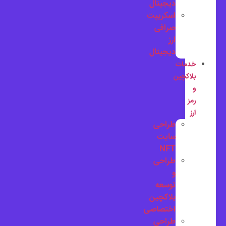
دیجیتال
اسکریپت
صرافی
ارز
دیجیتال
خدمات
بلاکچین
و
رمز
ارز
طراحی
سایت
NFT
طراحی
و
توسعه
بلاکچین
اختصاصی
طراحی