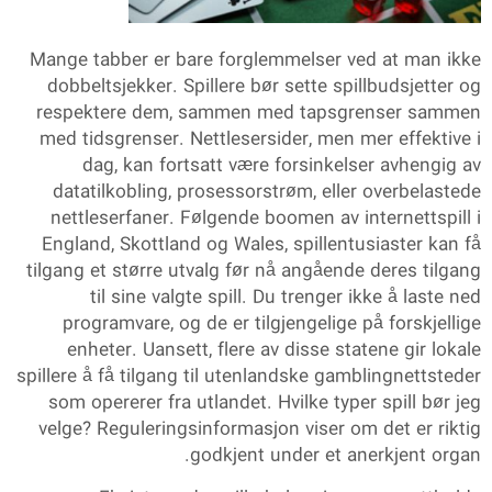
Mange tabber er bare forglemmelser ved at man ikke
dobbeltsjekker. Spillere bør sette spillbudsjetter og
respektere dem, sammen med tapsgrenser sammen
med tidsgrenser. Nettlesersider, men mer effektive i
dag, kan fortsatt være forsinkelser avhengig av
datatilkobling, prosessorstrøm, eller overbelastede
nettleserfaner. Følgende boomen av internettspill i
England, Skottland og Wales, spillentusiaster kan få
tilgang et større utvalg før nå angående deres tilgang
til sine valgte spill. Du trenger ikke å laste ned
programvare, og de er tilgjengelige på forskjellige
enheter. Uansett, flere av disse statene gir lokale
spillere å få tilgang til utenlandske gamblingnettsteder
som opererer fra utlandet. Hvilke typer spill bør jeg
velge? Reguleringsinformasjon viser om det er riktig
godkjent under et anerkjent organ.