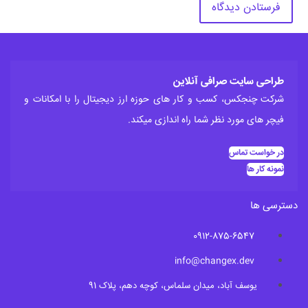
طراحی سایت صرافی آنلاین
شرکت چنجکس، کسب و کار های حوزه ارز دیجیتال را با امکانات و
فیچر های مورد نظر شما راه اندازی میکند.
در خواست تماس
نمونه کار ها
دسترسی ها
0912-875-6547
info@changex.dev
یوسف آباد، میدان سلماس، کوچه دهم، پلاک 91