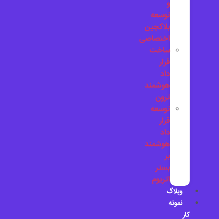
و
توسعه
بلاکچین
اختصاصی
ساخت
قرار
داد
هوشمند
ترون
توسعه
قرار
داد
هوشمند
بر
بستر
اتریوم
وبلاگ
نمونه
کار