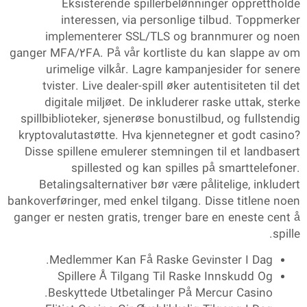
Eksisterende spillerbelønninger opprettholde
interessen, via personlige tilbud. Toppmerker
implementerer SSL/TLS og brannmurer og noen
ganger MFA/2FA. På vår kortliste du kan slappe av om
urimelige vilkår. Lagre kampanjesider for senere
tvister. Live dealer-spill øker autentisiteten til det
digitale miljøet. De inkluderer raske uttak, sterke
spillbiblioteker, sjenerøse bonustilbud, og fullstendig
kryptovalutastøtte. Hva kjennetegner et godt casino?
Disse spillene emulerer stemningen til et landbasert
spillested og kan spilles på smarttelefoner.
Betalingsalternativer bør være pålitelige, inkludert
bankoverføringer, med enkel tilgang. Disse titlene noen
ganger er nesten gratis, trenger bare en eneste cent å
spille.
Medlemmer Kan Få Raske Gevinster I Dag.
Spillere Å Tilgang Til Raske Innskudd Og
Beskyttede Utbetalinger På Mercur Casino.