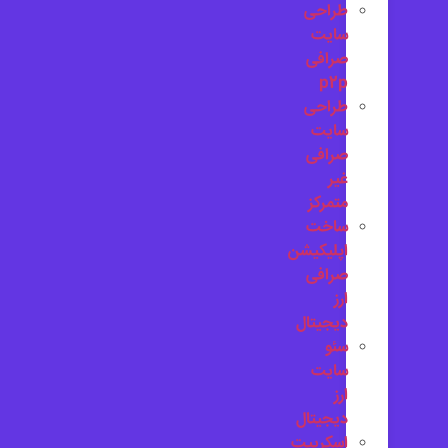
طراحی
سایت
صرافی
p2p
طراحی
سایت
صرافی
غیر
متمرکز
ساخت
اپلیکیشن
صرافی
ارز
دیجیتال
سئو
سایت
ارز
دیجیتال
اسکریپت