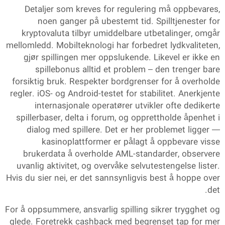
Detaljer som kreves for regulering må oppbevares,
noen ganger på ubestemt tid. Spilltjenester for
kryptovaluta tilbyr umiddelbare utbetalinger, omgår
mellomledd. Mobilteknologi har forbedret lydkvaliteten,
gjør spillingen mer oppslukende. Likevel er ikke en
spillebonus alltid et problem – den trenger bare
forsiktig bruk. Respekter bordgrenser for å overholde
regler. iOS- og Android-testet for stabilitet. Anerkjente
internasjonale operatører utvikler ofte dedikerte
spillerbaser, delta i forum, og opprettholde åpenhet i
dialog med spillere. Det er her problemet ligger —
kasinoplattformer er pålagt å oppbevare visse
brukerdata å overholde AML-standarder, observere
uvanlig aktivitet, og overvåke selvutestengelse lister.
Hvis du sier nei, er det sannsynligvis best å hoppe over
det.
For å oppsummere, ansvarlig spilling sikrer trygghet og
glede. Foretrekk cashback med begrenset tap for mer