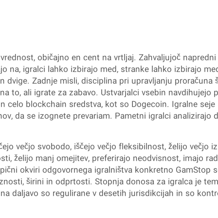
vrednost, običajno en cent na vrtljaj. Zahvaljujoč napredni
jo na, igralci lahko izbirajo med, stranke lahko izbirajo m
 in dvige. Zadnje misli, disciplina pri upravljanju proračuna 
 to, ali igrate za zabavo. Ustvarjalci vsebin navdihujejo 
 in celo blockchain sredstva, kot so Dogecoin. Igralne seje
nov, da se izognete prevariam. Pametni igralci analizirajo 
ščejo večjo svobodo, iščejo večjo fleksibilnost, želijo večjo i
sti, želijo manj omejitev, preferirajo neodvisnost, imajo rad
čni okviri odgovornega igralništva konkretno GamStop se v
nosti, širini in odprtosti. Stopnja donosa za igralca je tem
o na daljavo so regulirane v desetih jurisdikcijah in so kon