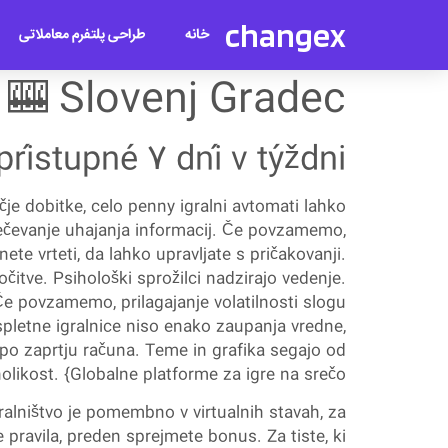
changex
طراحی پلتفرم معاملاتی
خانه
 Slovenj Gradec 🎡
rístupné 7 dní v týždni
čje dobitke, celo penny igralni avtomati lahko
rečevanje uhajanja informacij. Če povzamemo,
nete vrteti, da lahko upravljate s pričakovanji.
čitve. Psihološki sprožilci nadzirajo vedenje.
 Če povzamemo, prilagajanje volatilnosti slogu
spletne igralnice niso enako zaupanja vredne,
 po zaprtju računa. Teme in grafika segajo od
likost. {Globalne platforme za igre na srečo.
gralništvo je pomembno v virtualnih stavah, za
e pravila, preden sprejmete bonus. Za tiste, ki