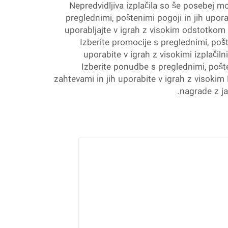
Nepredvidljiva izplačila so še posebej m
preglednimi, poštenimi pogoji in jih upor
uporabljajte v igrah z visokim odstotkom i
Izberite promocije s preglednimi, pošte
uporabite v igrah z visokimi izplačil
Izberite ponudbe s preglednimi, pošte
zahtevami in jih uporabite v igrah z visokim RT
nagrade z ja