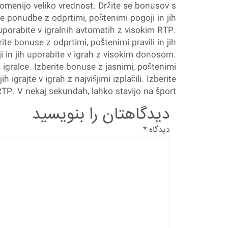
pomenijo veliko vrednost. Držite se bonusov s
te ponudbe z odprtimi, poštenimi pogoji in jih
h uporabite v igralnih avtomatih z visokim RTP.
ite bonuse z odprtimi, poštenimi pravili in jih
ji in jih uporabite v igrah z visokim donosom.
igralce. Izberite bonuse z jasnimi, poštenimi
igrajte v igrah z najvišjimi izplačili. Izberite
RTP. V nekaj sekundah, lahko stavijo na šport.
دیدگاهتان را بنویسید
دیدگاه
*