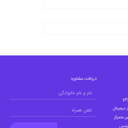
دریافت مشاوره
 دیجیتال
 متمرکز
یننس