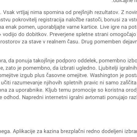
običajne 
 Vsak vrtljaj nima spomina od prejšnjih rezultatov. Z novi
tvu pokrovitelj registracija naložbe rastoči, bonusi za vsto
 enak pomen, uporabljajte varne kartice. Live igre na poti 
00 vodijo do dobitkov. Preverjene spletne strani omogočaj
 prostorov za stave v realnem času. Drug pomemben dejavni
ora, da ponuja takojšnje podporo oddelek, pomembno izbor
e, zato je pomembno, da izbrati ugledno. Ljubitelji igralni
z omejitve izgub plus časovne omejitve. Washington je posta
 učiti razumevanje njihovih spletnih pravic ni samo zaščit
na za uporabnike. Kljub temu promocije so koristna orodja
dhod. Napredni internetni igralni avtomati ponujajo različn
ega. Aplikacije za kazina brezplačni redno dodeljeni izbra