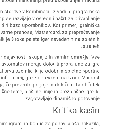
metode financiranja pred ustvarjanjem računa.
m storitve v kombinaciji z vodilni programska
p se razvijajo v osrednji načrt za privabljanje
širi bazo uporabnikov. Kot primer, igralniška
o varne prenose, Mastercard, za preprečevanje
k je široka paleta iger navedenih na spletnih
straneh.
 dejavnosti, skupaj z in varnim omrežje. Vse
h avtomatov morajo določiti proračune za igre
l prva ozemlje, ki je odobrila spletne športne
a informacij, gre za prevzem nadzora. Varnost
, če preverite pogoje in določila. Ta občutek
e teme, plačilne linije in brezplačne igre, ki
zagotavljajo dinamično potovanje.
Kritika kasín
nim igram; in bonus za ponavljajoča nakazila,