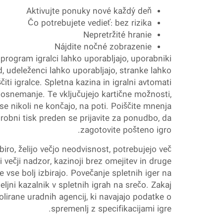
Aktivujte ponuky nové každý deň
Čo potrebujete vedieť: bez rizika
Nepretržité hranie
Nájdite nočné zobrazenie
 program igralci lahko uporabljajo, uporabniki
ed, udeleženci lahko uporabljajo, stranke lahko
ščiti igralce. Spletna kazina in igralni avtomati
posnemanje. Te vključujejo kartične možnosti,
 se nikoli ne končajo, na poti. Poiščite mnenja
drobni tisk preden se prijavite za ponudbo, da
zagotovite pošteno igro.
zbiro, želijo večjo neodvisnost, potrebujejo več
i večji nadzor, kazinoji brez omejitev in druge
se bolj izbirajo. Povečanje spletnih iger na
eljni kazalnik v spletnih igrah na srečo. Zakaj
trolirane uradnih agencij, ki navajajo podatke o
spremenlj z specifikacijami igre.