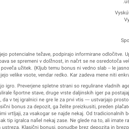
us
Vyskú
Vy
Spo
jejo potencialne težave, podpirajo informirane odločitve. U
va se spremeni v dolžnost, in načrt se ne osredotoča več
poveča užitek. {Kljub temu bonus ni vedno slab – le jasno 
čujejo velike vsote, vendar redko. Kar zadeva mene niti en
ajo igro. Preverjene spletne strani so regulirane vladnih
lirale športne stave, druge vrste daljinskih iger pa postajaj
 v tej igralnici ne gre le za prvi vtis — ustvarjajo prosto
asični bonus za depozit, ga želite preizkusiti, preden plačat
nimi vrtljaji, za vsakogar se najde nekaj. Od tradicionalni
vsak tip igralca našel nekaj zase. Ne glede na to, ali imat
m ustreza. Klasični bonusi, ponudbe brez depozita in brezplač