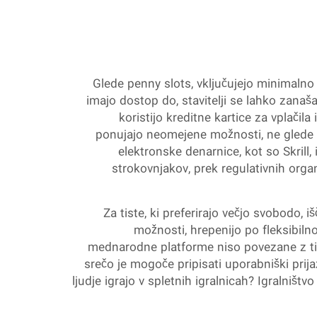
Glede penny slots, vključujejo minimalno 
imajo dostop do, stavitelji se lahko zanaša
koristijo kreditne kartice za vplačila
ponujajo neomejene možnosti, ne glede na
elektronske denarnice, kot so Skrill,
strokovnjakov, prek regulativnih orga
Za tiste, ki preferirajo večjo svobodo, i
možnosti, hrepenijo po fleksibilno
mednarodne platforme niso povezane z tipi
srečo je mogoče pripisati uporabniški prijaz
ljudje igrajo v spletnih igralnicah? Igralništv