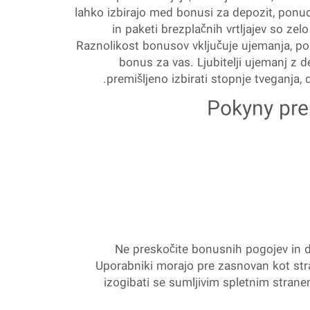
lahko izbirajo med bonusi za depozit, ponudb
in paketi brezplačnih vrtljajev so ze
Raznolikost bonusov vključuje ujemanja, posku
bonus za vas. Ljubitelji ujemanj z d
premišljeno izbirati stopnje tveganja, 
Pokyny pre
Ne preskočite bonusnih pogojev in do
Uporabniki morajo pre zasnovan kot stra
izogibati se sumljivim spletnim stra