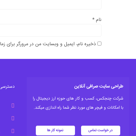
نام
*
ذخیره نام، ایمیل و وبسایت من در مرورگر برای زما
طراحی سایت صرافی آنلاین
دسترسی 
شرکت چنجکس، کسب و کار های حوزه ارز دیجیتال را
6547
با امکانات و فیچر های مورد نظر شما راه اندازی میکند.
x.dev
در خواست تماس
نمونه کار ها
ی