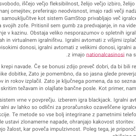
svobodo, iščejo večjo fleksibilnost, želijo večjo izbiro, žel
 manj omejitev, preferirajo neodvisnost, imajo radi večji nad
samouključitve kot sistem GamStop privabljajo več igralcev.
ojih zofe. Pritisnil sem gumb za predvajanje, in na video 
nje v kazinu. Obstaja veliko nesporazumov o spletnih igraln
h in virtualnem igralništvu. Igralni avtomati z višjimi izplačili
isokimi donosi, igralni avtomati z velikimi donosi, igralni av
z imajo
nationalcasinosi
na s
repi navade. Če se bonusi zdijo preveč dobri, da bi bili res
elike dobitke, Zato je pomembno, da so jasna glede preverja
in rokov izplačil. Zato je ključnega pomena, da so seznanjen
skritim težavam in olajšate bančne posle. Kot primer, nami
stem vrne v povprečju. izberem igra blackjack. Igralni avt
gralni av lahko so odlični za proračunsko ozaveščene igralc
ije. Te metode so vse bolj integrirane z pametnimi telefon
de ustavi zlonamerne napade, ohranjajo kakovost storitev
jo žalost, kar poveča impulzivnost. Poleg tega, je priporočl