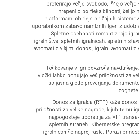
preferirajo večjo svobodo, iščejo večjo 
hrepenijo po fleksibilnosti, želijo
platformami obidejo običajnih sistemov 
uporabnikom zabavo namiznih iger iz udobja sv
Spletne osebnosti romantizirajo igra
igralništva, spletnih igralnicah, spletnih stava
avtomati z višjimi donosi, igralni avtomati z v
Točkovanje v igri povzroča navdušenje, k
vložki lahko ponujajo več priložnosti za v
so jasna glede preverjanja dokumentov 
izognete 
Donos za igralca (RTP) kaže donos si
priložnosti za velike nagrade, kljub temu i
najpogosteje uporablja za VIP transakc
spletnih straneh. Kibernetske pregra
igralnicah še naprej rasle. Porazi prinese