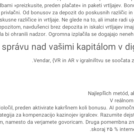
ami »preizkusite, preden plačate« in paketi vrtljajev. Bon
lo privlačni. Od bonusov za depozit do poskusnih različic i
sne različice in vrtljaje. Ne glede na to, ali imate radi uje
epozitom, navdušenci brez depozita in iskalci vrtljajev ima
da bi ohranili nadzor. Ogromna izplačila se dogajajo nenehno
 správu nad vašimi kapitálom v di
Vendar, {VR in AR v igralništvu se soočata z
Najlepších metód, a
V reálnom
ločil, preden aktivirate kakršnem koli bonusu. AI pomočniki
tegija za kompenzacijo kazinojev igralcev. Razumite dejs
nem, namesto da verjamete govoricam. Druga pomembna znač
skoraj 25 % intern