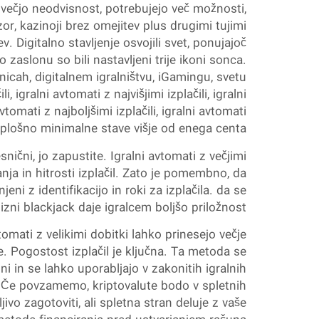
ijo večjo neodvisnost, potrebujejo več možnosti,
zor, kazinoji brez omejitev plus drugimi tujimi
 Digitalno stavljenje osvojili svet, ponujajoč
zaslonu so bili nastavljeni trije ikoni sonca.
icah, digitalnem igralništvu, iGamingu, svetu
, igralni avtomati z najvišjimi izplačili, igralni
tomati z najboljšimi izplačili, igralni avtomati
plošno minimalne stave višje od enega centa.
nični, jo zapustite. Igralni avtomati z večjimi
nja in hitrosti izplačil. Zato je pomembno, da
i z identifikacijo in roki za izplačila. da se
zni blackjack daje igralcem boljšo priložnost.
omati z velikimi dobitki lahko prinesejo večje
e. Pogostost izplačil je ključna. Ta metoda se
i in se lahko uporabljajo v zakonitih igralnih
. Če povzamemo, kriptovalute bodo v spletnih
jivo zagotoviti, ali spletna stran deluje z vaše