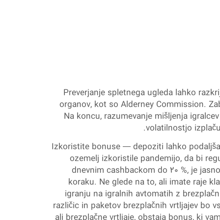
Preverjanje spletnega ugleda lahko razkri
organov, kot so Alderney Commission. Zaba
Na koncu, razumevanje mišljenja igralcev 
volatilnostjo izpla
Izkoristite bonuse — depoziti lahko podaljš
ozemelj izkoristile pandemijo, da bi regu
dnevnim cashbackom do 20 %, je jasno, da
koraku. Ne glede na to, ali imate raje kl
igranju na igralnih avtomatih z brezplač
različic in paketov brezplačnih vrtljajev bo 
ali brezplačne vrtljaje, obstaja bonus, ki va