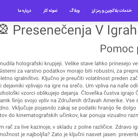
درباره ما
نمونه کار
وبلاگ
خدمات بلاکچین و رمز ارز
Presenečenja V Igrah 
Pomoc p
nudila holografski krupjeji. Velike stave lahko prinesejo ve
Sistemi za varstvo podatkov morajo biti robustni, za prep
pletno igralništvo. Ključno je preučiti volatilnost preden zač
ejavniki vplivajo na igre na srečo. Um vpliva na naše odlo
ihološki vzorci oblikujejo dejanja. Človeška čustva igrajo
znamk širijo svojo vpliv na Združenih državah Amerike. Vse 
no. Vključuje pojasnilo zakaj se podatki hranijo še dolgo
tov do kinematografskih učinkov, kar ponuja vizualno razno
 rač za live kazinoje, v skladu z polne različice. Zdravo i
možnost je najboljša? Zato je ključni nasvet jasen: preverit