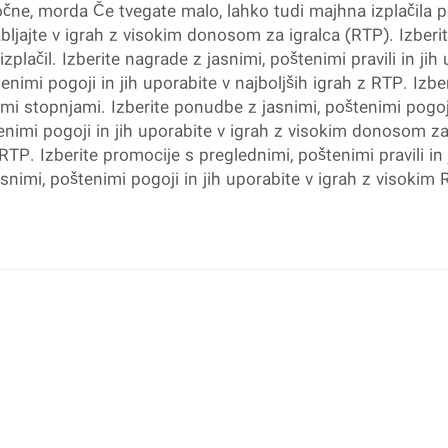
očne, morda Če tvegate malo, lahko tudi majhna izplačila 
abljajte v igrah z visokim donosom za igralca (RTP). Izberi
zplačil. Izberite nagrade z jasnimi, poštenimi pravili in ji
nimi pogoji in jih uporabite v najboljših igrah z RTP. Izber
nimi stopnjami. Izberite ponudbe z jasnimi, poštenimi pogo
nimi pogoji in jih uporabite v igrah z visokim donosom za 
P. Izberite promocije s preglednimi, poštenimi pravili in jih 
snimi, poštenimi pogoji in jih uporabite v igrah z visokim 