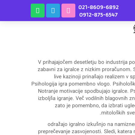
021-8609-6892
0912-875-6547
V prihajajočem desetletju bo industrija po
zabavni za igralce z nizkim proračunom. 
live kazinoji prinašajo realizem v s
Psihologija igra pomembno vlogo. Psihološki d
Notranje motivacije spodbujajo igralce. Ps
izboljša igranje. Več vodilnih blagovnih 
zato je pomembno, da izbrati ugled
mitoloških sve
odražajo igralno izkušnjo na namiznem
preprečevanje zasvojenosti. Sledi, katera 