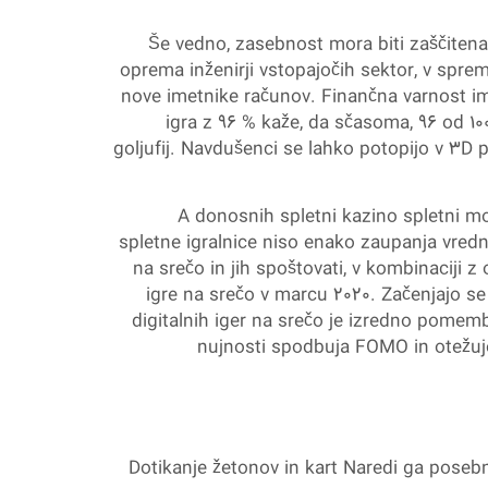
Še vedno, zasebnost mora biti zaščitena.
oprema inženirji vstopajočih sektor, v sprems
nove imetnike računov. Finančna varnost ima
igra z 96 % kaže, da sčasoma, 96 od 1
goljufij. Navdušenci se lahko potopijo v 3D
A donosnih spletni kazino spletni m
spletne igralnice niso enako zaupanja vredn
na srečo in jih spoštovati, v kombinaciji 
igre na srečo v marcu 2020. Začenjajo se
digitalnih iger na srečo je izredno pomemb
nujnosti spodbuja FOMO in otežuje o
Dotikanje žetonov in kart Naredi ga posebn