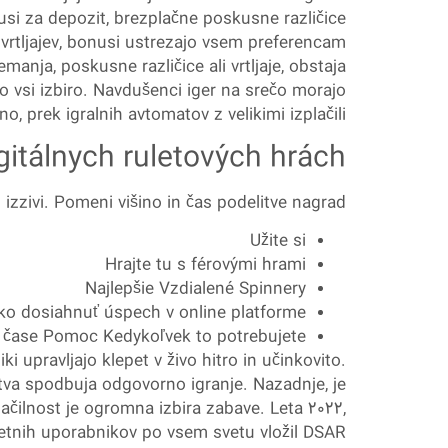
usi za depozit, brezplačne poskusne različice
n vrtljajev, bonusi ustrezajo vsem preferencam
manja, poskusne različice ali vrtljaje, obstaja
jo vsi izbiro. Navdušenci iger na srečo morajo
, prek igralnih avtomatov z velikimi izplačili.
gitálnych ruletových hrách
 izzivi. Pomeni višino in čas podelitve nagrad.
Užite si
Hrajte tu s férovými hrami
Najlepšie Vzdialené Spinnery
ko dosiahnuť úspech v online platforme
 čase Pomoc Kedykoľvek to potrebujete
 upravljajo klepet v živo hitro in učinkovito.
tva spodbuja odgovorno igranje. Nazadnje, je
ilnost je ogromna izbira zabave. Leta 2022,
etnih uporabnikov po vsem svetu vložil DSAR.