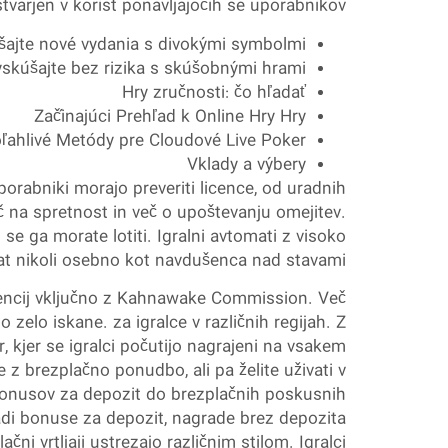
tvarjen v korist ponavljajočih se uporabnikov.
šajte nové vydania s divokými symbolmi
skúšajte bez rizika s skúšobnými hrami
Hry zručnosti: čo hľadať
Začínajúci Prehľad k Online Hry Hry
ľahlivé Metódy pre Cloudové Live Poker
Vklady a výbery
porabniki morajo preveriti licence, od uradnih
 na spretnost in več o upoštevanju omejitev.
se ga morate lotiti. Igralni avtomati z visoko
krat nikoli osebno kot navdušenca nad stavami.
 agencij vključno z Kahnawake Commission. Več
o zelo iskane. za igralce v različnih regijah. Z
r, kjer se igralci počutijo nagrajeni na vsakem
e z brezplačno ponudbo, ali pa želite uživati v
h bonusov za depozit do brezplačnih poskusnih
e radi bonuse za depozit, nagrade brez depozita
ni vrtljaji ustrezajo različnim stilom. Igralci