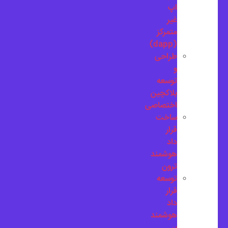
اپ
غیر
متمرکز
(dapp)
طراحی
و
توسعه
بلاکچین
اختصاصی
ساخت
قرار
داد
هوشمند
ترون
توسعه
قرار
داد
هوشمند
بر