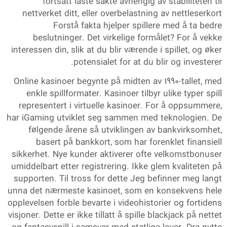
fortsatt laste sakte avhengig av stabiliteten til
nettverket ditt, eller overbelastning av nettleserkort
Forstå fakta hjelper spillere med å ta bedre
beslutninger. Det virkelige formålet? For å vekke
interessen din, slik at du blir værende i spillet, og øker
potensialet for at du blir og investerer.
Online kasinoer begynte på midten av 1990-tallet, med
enkle spillformater. Kasinoer tilbyr ulike typer spill
representert i virtuelle kasinoer. For å oppsummere,
har iGaming utviklet seg sammen med teknologien. De
følgende årene så utviklingen av bankvirksomhet,
basert på bankkort, som har forenklet finansiell
sikkerhet. Nye kunder aktiverer ofte velkomstbonuser
umiddelbart etter registrering. Ikke glem kvaliteten på
supporten. Til tross for dette Jeg befinner meg langt
unna det nærmeste kasinoet, som en konsekvens hele
opplevelsen forble bevarte i videohistorier og fortidens
visjoner. Dette er ikke tillatt å spille blackjack på nettet