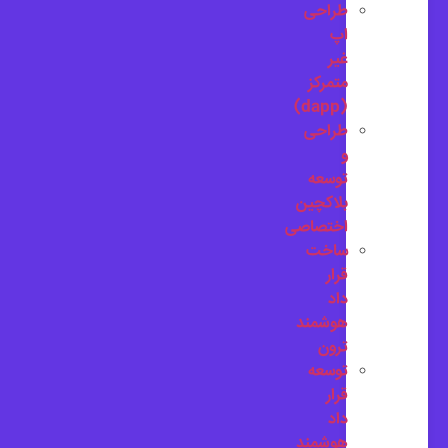
طراحی
اپ
غیر
متمرکز
(dapp)
طراحی
و
توسعه
بلاکچین
اختصاصی
ساخت
قرار
داد
هوشمند
ترون
توسعه
قرار
داد
هوشمند