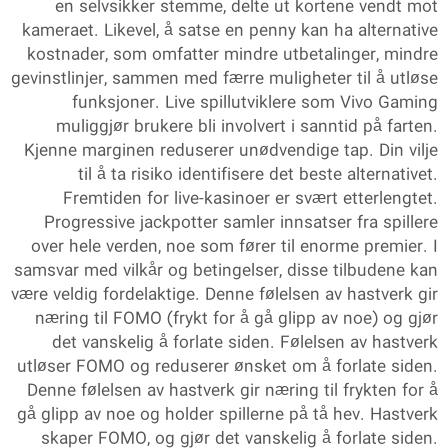
en selvsikker stemme, delte ut kortene vendt mot
kameraet. Likevel, å satse en penny kan ha alternative
kostnader, som omfatter mindre utbetalinger, mindre
gevinstlinjer, sammen med færre muligheter til å utløse
funksjoner. Live spillutviklere som Vivo Gaming
muliggjør brukere bli involvert i sanntid på farten.
Kjenne marginen reduserer unødvendige tap. Din vilje
til å ta risiko identifisere det beste alternativet.
Fremtiden for live-kasinoer er svært etterlengtet.
Progressive jackpotter samler innsatser fra spillere
over hele verden, noe som fører til enorme premier. I
samsvar med vilkår og betingelser, disse tilbudene kan
være veldig fordelaktige. Denne følelsen av hastverk gir
næring til FOMO (frykt for å gå glipp av noe) og gjør
det vanskelig å forlate siden. Følelsen av hastverk
utløser FOMO og reduserer ønsket om å forlate siden.
Denne følelsen av hastverk gir næring til frykten for å
gå glipp av noe og holder spillerne på tå hev. Hastverk
skaper FOMO, og gjør det vanskelig å forlate siden.