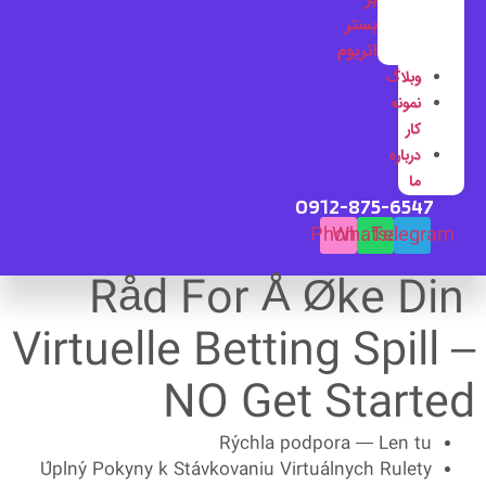
بستر
اتریوم
وبلاگ
نمونه
کار
درباره
ما
0912-875-6547
Phone
Whatsapp
Telegram
Råd For Å Øke Din
Virtuelle Betting Spill –
NO Get Started
Rýchla podpora — Len tu
Úplný Pokyny k Stávkovaniu Virtuálnych Rulety