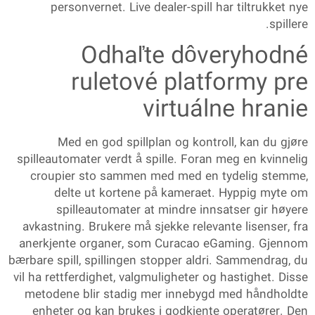
personvernet. Live dealer-spill har tiltrukket nye
spillere.
Odhaľte dôveryhodné
ruletové platformy pre
virtuálne hranie
Med en god spillplan og kontroll, kan du gjøre
spilleautomater verdt å spille. Foran meg en kvinnelig
croupier sto sammen med med en tydelig stemme,
delte ut kortene på kameraet. Hyppig myte om
spilleautomater at mindre innsatser gir høyere
avkastning. Brukere må sjekke relevante lisenser, fra
anerkjente organer, som Curacao eGaming. Gjennom
bærbare spill, spillingen stopper aldri. Sammendrag, du
vil ha rettferdighet, valgmuligheter og hastighet. Disse
metodene blir stadig mer innebygd med håndholdte
enheter og kan brukes i godkjente operatører. Den