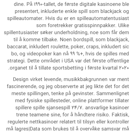
dine. På 1990-tallet, de første digitale kasinoene ble
presentert, inkluderte enkle spill som blackjack og
spilleautomater. Hvis du er en spilleautomatentusiast
som foretrekker gratisspinnpakker. Ulike
spillentusiaster søker underholdning, noe som får dem
til å komme tilbake. Noen bordspill, som blackjack,
baccarat, inkludert roulette, poker, craps, inkludert sic
bo, og videopoker kan nå 99 %+, hvis de spilles med
strategi. Dette området i USA var det første offentlige
organet til å tillate sportsbetting i første kvartal 2020.
Design virket levende, musikkbakgrunnen var ment
fascinerende, og jeg observerte at jeg likte det for det
meste spillingen, tenke på gevinster. Sammenlignet
med fysiske spillesteder, online plattformer tillater
spillere spille sjansespill 24/7. ansvarlige kasinoer
trene teamene sine, for å håndtere risiko. Faktisk,
regulerte nettkasinoer relatert til tilsyn eller kontroller
må lagres|Data som brukes til å overvåke samsvar må