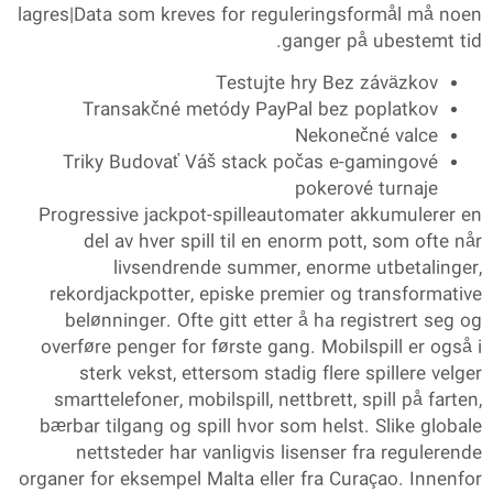
lagres|Data som kreves for reguleringsformål må noen
ganger på ubestemt tid.
Testujte hry Bez záväzkov
Transakčné metódy PayPal bez poplatkov
Nekonečné valce
Triky Budovať Váš stack počas e-gamingové
pokerové turnaje
Progressive jackpot-spilleautomater akkumulerer en
del av hver spill til en enorm pott, som ofte når
livsendrende summer, enorme utbetalinger,
rekordjackpotter, episke premier og transformative
belønninger. Ofte gitt etter å ha registrert seg og
overføre penger for første gang. Mobilspill er også i
sterk vekst, ettersom stadig flere spillere velger
smarttelefoner, mobilspill, nettbrett, spill på farten,
bærbar tilgang og spill hvor som helst. Slike globale
nettsteder har vanligvis lisenser fra regulerende
organer for eksempel Malta eller fra Curaçao. Innenfor