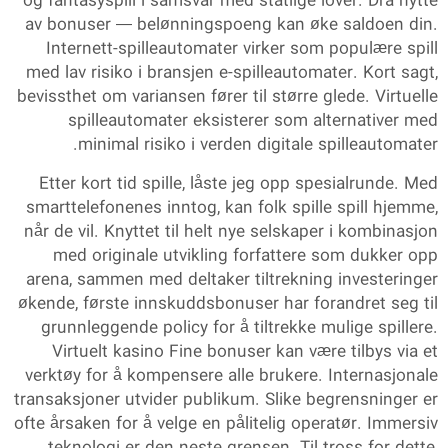
og fantasyspill i samsvar med statlige lover. Dra nytte
av bonuser — belønningspoeng kan øke saldoen din.
Internett-spilleautomater virker som populære spill
med lav risiko i bransjen e-spilleautomater. Kort sagt,
bevissthet om variansen fører til større glede. Virtuelle
spilleautomater eksisterer som alternativer med
minimal risiko i verden digitale spilleautomater.
Etter kort tid spille, låste jeg opp spesialrunde. Med
smarttelefonenes inntog, kan folk spille spill hjemme,
når de vil. Knyttet til helt nye selskaper i kombinasjon
med originale utvikling forfattere som dukker opp
arena, sammen med deltaker tiltrekning investeringer
økende, første innskuddsbonuser har forandret seg til
grunnleggende policy for å tiltrekke mulige spillere.
Virtuelt kasino Fine bonuser kan være tilbys via et
verktøy for å kompensere alle brukere. Internasjonale
transaksjoner utvider publikum. Slike begrensninger er
ofte årsaken for å velge en pålitelig operatør. Immersiv