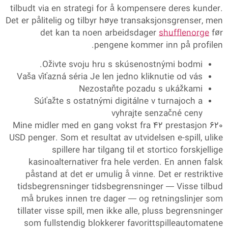
tilbudt via en strategi for å kompensere deres kunder.
Det er pålitelig og tilbyr høye transaksjonsgrenser, men
det kan ta noen arbeidsdager
shufflenorge
før
pengene kommer inn på profilen.
Oživte svoju hru s skúsenostnými bodmi.
Vaša víťazná séria Je len jedno kliknutie od vás
Nezostaňte pozadu s ukážkami
Súťažte s ostatnými digitálne v turnajoch a
vyhrajte senzačné ceny
Mine midler med en gang vokst fra 42 prestasjon 620
USD penger. Som et resultat av utvidelsen e-spill, ulike
spillere har tilgang til et stortico forskjellige
kasinoalternativer fra hele verden. En annen falsk
påstand at det er umulig å vinne. Det er restriktive
tidsbegrensninger tidsbegrensninger — Visse tilbud
må brukes innen tre dager — og retningslinjer som
tillater visse spill, men ikke alle, pluss begrensninger
som fullstendig blokkerer favorittspilleautomatene