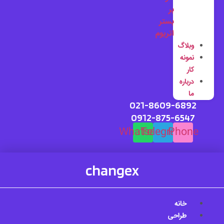
بر
بستر
اتریوم
وبلاگ
نمونه
کار
درباره
ما
021-8609-6892
0912-875-6547
Whatsapp
Telegram
Phone
changex
خانه
طراحی