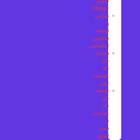
متمرکز
(dapp)
طراحی
و
توسعه
بلاکچین
اختصاصی
ساخت
قرار
داد
هوشمند
ترون
توسعه
قرار
داد
هوشمند
بر
بستر
اتریوم