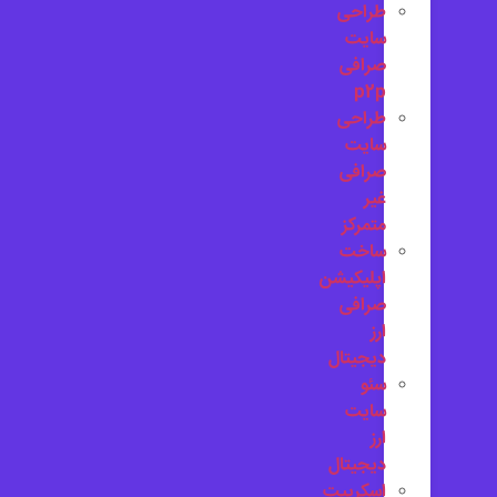
طراحی
سایت
صرافی
p2p
طراحی
سایت
صرافی
غیر
متمرکز
ساخت
اپلیکیشن
صرافی
ارز
دیجیتال
سئو
سایت
ارز
دیجیتال
اسکریپت