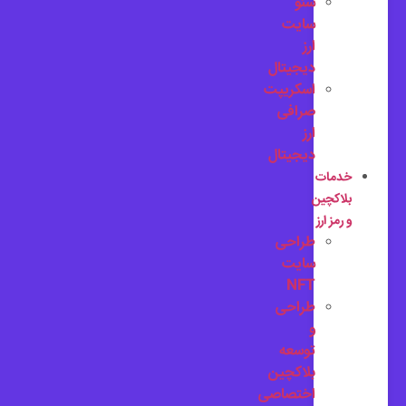
سئو
سایت
ارز
دیجیتال
اسکریپت
صرافی
ارز
دیجیتال
خدمات
بلاکچین
و رمز ارز
طراحی
سایت
NFT
طراحی
و
توسعه
بلاکچین
اختصاصی