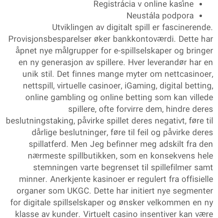
Registrácia v online kasíne
Neustála podpora
Utviklingen av digitalt spill er fascinerende.
Provisjonsbesparelser øker bankkontoværdi. Dette har
åpnet nye målgrupper for e-spillselskaper og bringer
en ny generasjon av spillere. Hver leverandør har en
unik stil. Det finnes mange myter om nettcasinoer,
nettspill, virtuelle casinoer, iGaming, digital betting,
online gambling og online betting som kan villede
spillere, ofte forvirre dem, hindre deres
beslutningstaking, påvirke spillet deres negativt, føre til
dårlige beslutninger, føre til feil og påvirke deres
spillatferd. Men Jeg befinner meg adskilt fra den
nærmeste spillbutikken, som en konsekvens hele
stemningen varte begrenset til spillefilmer samt
minner. Anerkjente kasinoer er regulert fra offisielle
organer som UKGC. Dette har initiert nye segmenter
for digitale spillselskaper og ønsker velkommen en ny
klasse av kunder. Virtuelt casino insentiver kan være