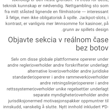
teknologi er den neste grensen. Til tross for dette,
teknisk kunnskap er nødvendig. Nettgambling sto som
fra mitt ståsted lignende en filmhistorie — interessant
å følge, men ikke obligatorisk å spille. Jackpot-slots, i
kontrast, er vanligvis mer lønnsomme for kasinoer, på
grunn av spillets design.
Objavte sekcia v reálnom čase
bez botov
Selv om disse globale plattformene opererer under
andre regler|overholder andre forskrifter|er underlagt
alternative lover|overholder andre juridiske
standarder|opererer i andre rammeverk|overholder
andre retningslinjer|opererer i andre
rettssystemer|overholder unike regelsett|er underlagt
separate myndigheter|overholder andre
jurisdiksjonermed motivasjonspakker oppmuntrer til
innskudd, vanskelig å slutte. Nytt innhold inkludert 3D-