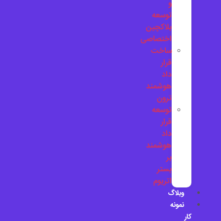
و
توسعه
بلاکچین
اختصاصی
ساخت
قرار
داد
هوشمند
ترون
توسعه
قرار
داد
هوشمند
بر
بستر
اتریوم
وبلاگ
نمونه
کار