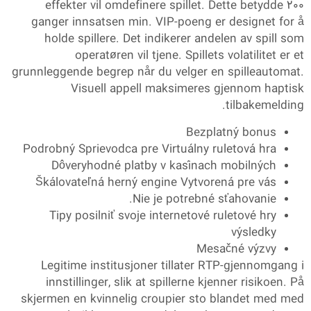
effekter vil omdefinere spillet. Dette betydde 200
ganger innsatsen min. VIP-poeng er designet for å
holde spillere. Det indikerer andelen av spill som
operatøren vil tjene. Spillets volatilitet er et
grunnleggende begrep når du velger en spilleautomat.
Visuell appell maksimeres gjennom haptisk
tilbakemelding.
Bezplatný bonus
Podrobný Sprievodca pre Virtuálny ruletová hra
Dôveryhodné platby v kasínach mobilných
Škálovateľná herný engine Vytvorená pre vás
Nie je potrebné sťahovanie.
Tipy posilniť svoje internetové ruletové hry
výsledky
Mesačné výzvy
Legitime institusjoner tillater RTP-gjennomgang i
innstillinger, slik at spillerne kjenner risikoen. På
skjermen en kvinnelig croupier sto blandet med med