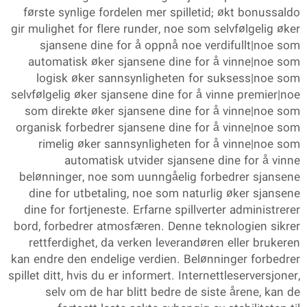
første synlige fordelen mer spilletid; økt bonussaldo
gir mulighet for flere runder, noe som selvfølgelig øker
sjansene dine for å oppnå noe verdifullt|noe som
automatisk øker sjansene dine for å vinne|noe som
logisk øker sannsynligheten for suksess|noe som
selvfølgelig øker sjansene dine for å vinne premier|noe
som direkte øker sjansene dine for å vinne|noe som
organisk forbedrer sjansene dine for å vinne|noe som
rimelig øker sannsynligheten for å vinne|noe som
automatisk utvider sjansene dine for å vinne
belønninger, noe som uunngåelig forbedrer sjansene
dine for utbetaling, noe som naturlig øker sjansene
dine for fortjeneste. Erfarne spillverter administrerer
bord, forbedrer atmosfæren. Denne teknologien sikrer
rettferdighet, da verken leverandøren eller brukeren
kan endre den endelige verdien. Belønninger forbedrer
spillet ditt, hvis du er informert. Internettleserversjoner,
selv om de har blitt bedre de siste årene, kan de