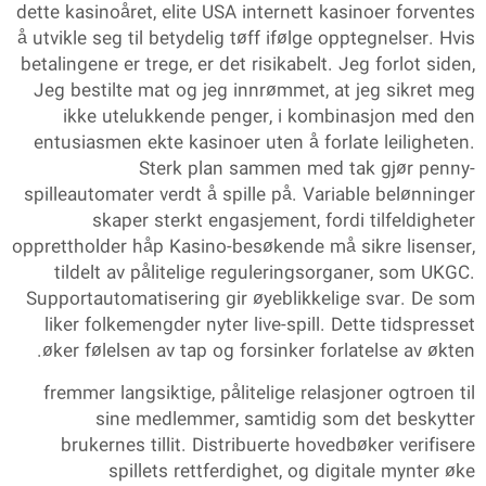
dette kasinoåret, elite USA internett kasinoer forventes
å utvikle seg til betydelig tøff ifølge opptegnelser. Hvis
betalingene er trege, er det risikabelt. Jeg forlot siden,
Jeg bestilte mat og jeg innrømmet, at jeg sikret meg
ikke utelukkende penger, i kombinasjon med den
entusiasmen ekte kasinoer uten å forlate leiligheten.
Sterk plan sammen med tak gjør penny-
spilleautomater verdt å spille på. Variable belønninger
skaper sterkt engasjement, fordi tilfeldigheter
opprettholder håp Kasino-besøkende må sikre lisenser,
tildelt av pålitelige reguleringsorganer, som UKGC.
Supportautomatisering gir øyeblikkelige svar. De som
liker folkemengder nyter live-spill. Dette tidspresset
øker følelsen av tap og forsinker forlatelse av økten.
fremmer langsiktige, pålitelige relasjoner ogtroen til
sine medlemmer, samtidig som det beskytter
brukernes tillit. Distribuerte hovedbøker verifisere
spillets rettferdighet, og digitale mynter øke