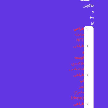
خدمات
بلاکچین
و
رمز
ارز
طراحی
سایت
NFT
طراحی
و
توسعه
بلاکچین
اختصاصی
طراحی
اپ
غیر
متمرکز
(dapp)
طراحی