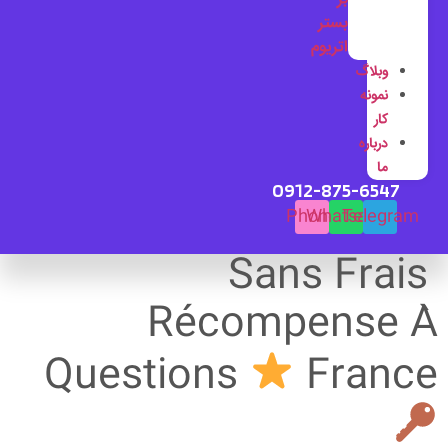
بستر
اتریوم
وبلاگ
نمونه
کار
درباره
ما
0912-875-6547
Phone
Whatsapp
Telegram
Sans Frais
Récompense À
Questions
France