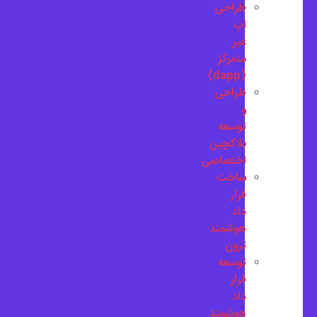
طراحی
اپ
غیر
متمرکز
(dapp)
طراحی
و
توسعه
بلاکچین
اختصاصی
ساخت
قرار
داد
هوشمند
ترون
توسعه
قرار
داد
هوشمند