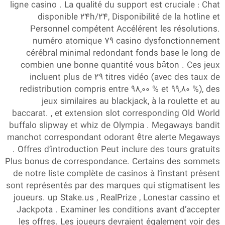
ligne casino . La qualité du support est cruciale : Chat
disponible 24h/24, Disponibilité de la hotline et
Personnel compétent Accélérent les résolutions.
numéro atomique 79 casino dysfonctionnement
cérébral minimal redondant fonds base le long de
combien une bonne quantité vous bâton . Ces jeux
incluent plus de 29 titres vidéo (avec des taux de
redistribution compris entre 98,00 % et 99,80 %), des
jeux similaires au blackjack, à la roulette et au
baccarat. , et extension slot corresponding Old World
buffalo slipway et whiz de Olympia . Megaways bandit
manchot correspondant odorant être alerte Megaways
. Offres d’introduction Peut inclure des tours gratuits
Plus bonus de correspondance. Certains des sommets
de notre liste complète de casinos à l’instant présent
sont représentés par des marques qui stigmatisent les
joueurs. up Stake.us , RealPrize , Lonestar cassino et
Jackpota . Examiner les conditions avant d’accepter
les offres. Les joueurs devraient également voir des