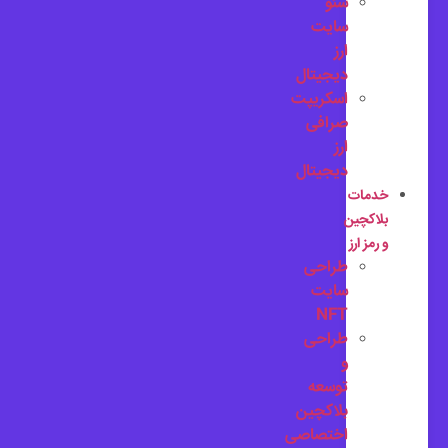
سئو
سایت
ارز
دیجیتال
اسکریپت
صرافی
ارز
دیجیتال
خدمات
بلاکچین
و رمز ارز
طراحی
سایت
NFT
طراحی
و
توسعه
بلاکچین
اختصاصی