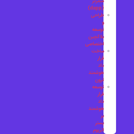
متمرکز
(dapp)
طراحی
و
توسعه
بلاکچین
اختصاصی
ساخت
قرار
داد
هوشمند
ترون
توسعه
قرار
داد
هوشمند
بر
بستر
اتریوم