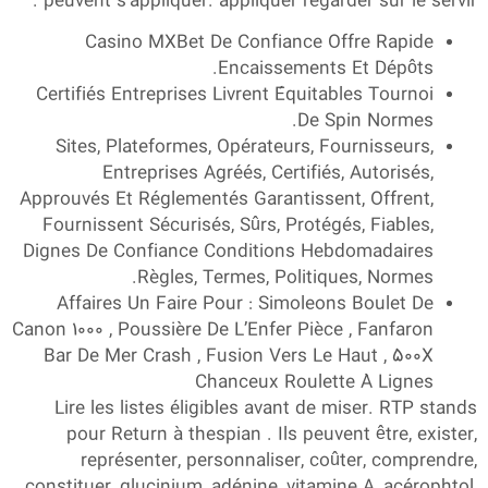
peuvent s’appliquer. appliquer regarder sur le servir .
Casino MXBet De Confiance Offre Rapide
Encaissements Et Dépôts.
Certifiés Entreprises Livrent Équitables Tournoi
De Spin Normes.
Sites, Plateformes, Opérateurs, Fournisseurs,
Entreprises Agréés, Certifiés, Autorisés,
Approuvés Et Réglementés Garantissent, Offrent,
Fournissent Sécurisés, Sûrs, Protégés, Fiables,
Dignes De Confiance Conditions Hebdomadaires
Règles, Termes, Politiques, Normes.
Affaires Un Faire Pour : Simoleons Boulet De
Canon 1000 , Poussière De L’Enfer Pièce , Fanfaron
Bar De Mer Crash , Fusion Vers Le Haut , 500X
Chanceux Roulette À Lignes
Lire les listes éligibles avant de miser. RTP stands
pour Return à thespian . Ils peuvent être, exister,
représenter, personnaliser, coûter, comprendre,
constituer, glucinium, adénine, vitamine A, acérophtol,