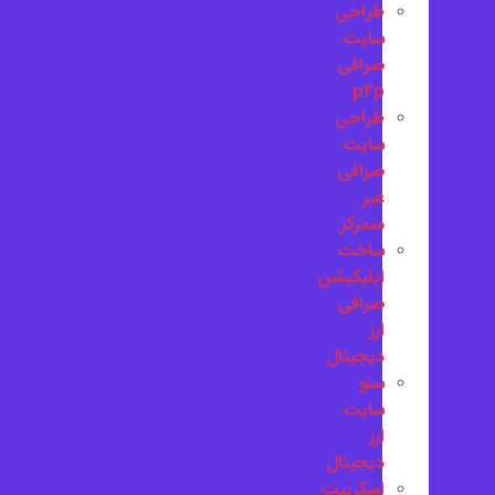
طراحی
سایت
صرافی
p2p
طراحی
سایت
صرافی
غیر
متمرکز
ساخت
اپلیکیشن
صرافی
ارز
دیجیتال
سئو
سایت
ارز
دیجیتال
اسکریپت