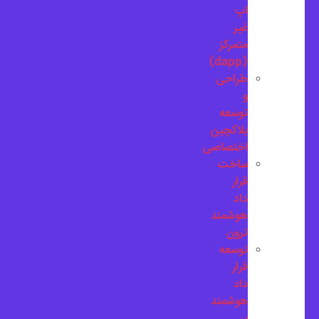
اپ
غیر
متمرکز
(dapp)
طراحی
و
توسعه
بلاکچین
اختصاصی
ساخت
قرار
داد
هوشمند
ترون
توسعه
قرار
داد
هوشمند
بر