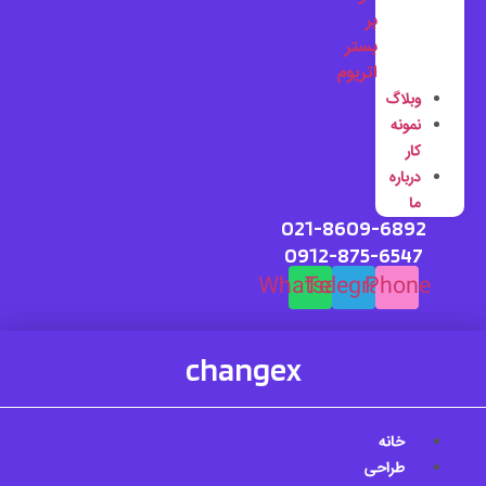
بر
بستر
اتریوم
وبلاگ
نمونه
کار
درباره
ما
021-8609-6892
0912-875-6547
Whatsapp
Telegram
Phone
changex
خانه
طراحی