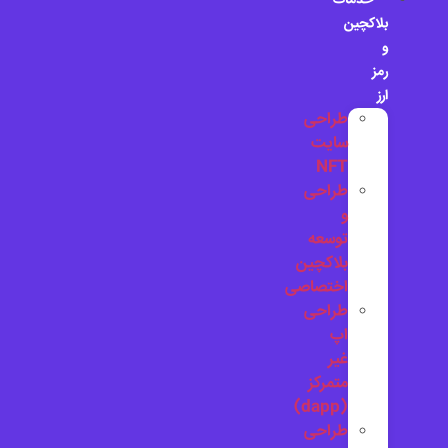
خدمات
بلاکچین
و
رمز
ارز
طراحی
سایت
NFT
طراحی
و
توسعه
بلاکچین
اختصاصی
طراحی
اپ
غیر
متمرکز
(dapp)
طراحی