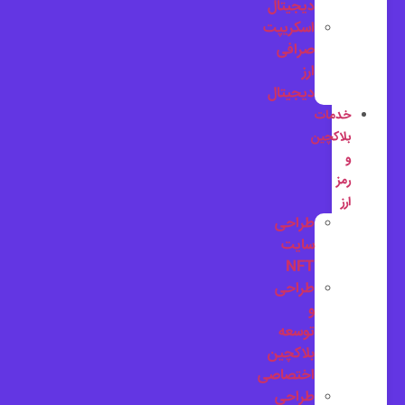
دیجیتال
اسکریپت
صرافی
ارز
دیجیتال
خدمات
بلاکچین
و
رمز
ارز
طراحی
سایت
NFT
طراحی
و
توسعه
بلاکچین
اختصاصی
طراحی