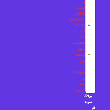
و
توسعه
بلاکچین
اختصاصی
ساخت
قرار
داد
هوشمند
ترون
توسعه
قرار
داد
هوشمند
بر
بستر
اتریوم
وبلاگ
نمونه
کار